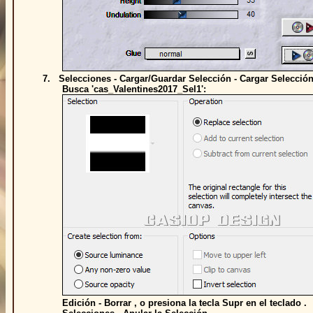
7. Selecciones - Cargar/Guardar Selección - Cargar Selección
Busca 'cas_Valentines2017_Sel1':
Edición - Borrar , o presiona la tecla Supr en el teclado .