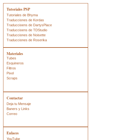
Tutoriales PSP
Tutoriales de Bhyma
Traducciones de Kordas
Traduccioens de DartysPlace
Traduccioens de TDStudio
Traducciones de Noisette
Traducciones de Roserika
Materiales
Tubes
Esquineros
Filtros
Pixel
Scraps
Contactar
Deja tu Mensaje
Baners y Links
Correo
Enlaces
YouTube