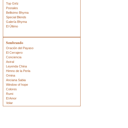
Top Girlz
Postales
Bellisimo Bhyma
Special Blends
Galería Bhyma
El Último
Sembrando
Oración del Payaso
El Cerrajero
Conciencia
Astral
Leyenda China
Himno de la Perla
Omina
Anciana Sabia
Window of hope
Colores
Rumi
El Amor
Volar