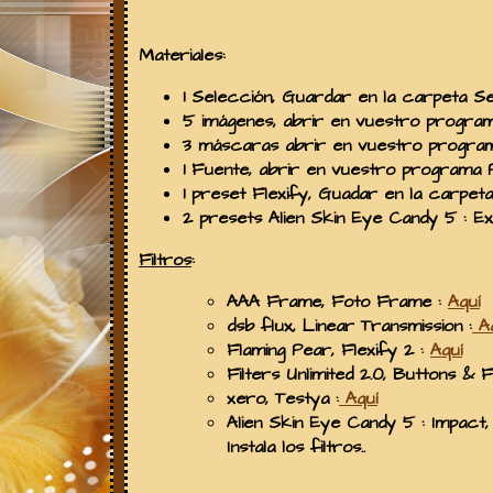
Materiales
:
1 Selección
, Guardar en la carpeta
Se
5 imágenes
, abrir en vuestro progra
3 máscaras
abrir en vuestro progra
1 Fuente,
abrir en vuestro programa
1 preset Flexify
, Guadar en la carpeta
2 presets
Alien Skin Eye Candy 5 : Ex
Filtros
:
AAA Frame,
Foto Frame :
Aquí
dsb flux,
Linear Transmission :
A
Flaming Pear
, Flexify 2 :
Aquí
Filters Unlimited 2.0,
Buttons & F
xero
, Testya :
Aquí
Alien Skin Eye Candy 5 : Impact
Instala los filtros..