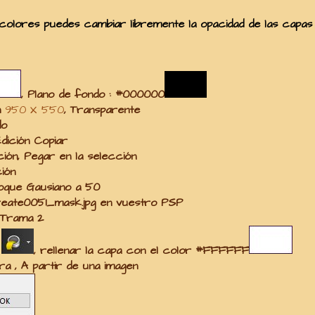
 colores puedes cambiar libremente la opacidad de las capas
,
Plano de fondo
:
#000000
n
950 X 550
, Transparente
do
Edición Copiar
ción, Pegar en la selección
ión
oque Gausiano a 50
reate0051_mask.jpg
en vuestro PSP
Trama 2
a
, rellenar la capa con el color
#FFFFFF
a , A partir de una imagen