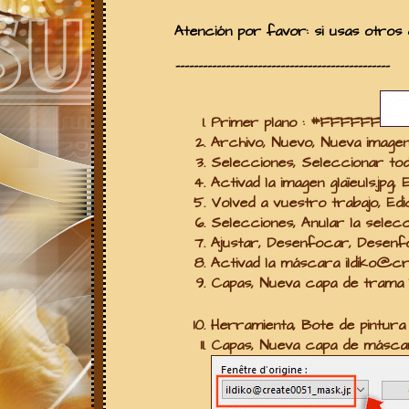
Atención por favor: si usas otros
-----------------------------------------------
Primer plano :
#FFFFFF
Archivo, Nuevo, Nueva image
Selecciones, Seleccionar to
Activad la imagen
glaïeuls.jpg
, 
Volved a vuestro trabajo, Edi
Selecciones, Anular la selecc
Ajustar, Desenfocar,
Desenf
Activad la máscara
ildiko@c
Capas, Nueva capa de trama
Herramienta, Bote de pintur
Capas, Nueva capa de máscar