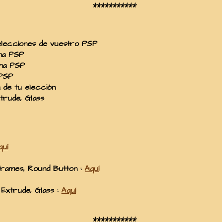
***********
lecciones
de vuestro PSP
ma PSP
ma PSP
 PSP
 de tu elección
trude, Glass
quí
rames, Round Button
:
Aquí
, Extrude, Glass :
Aquí
***********