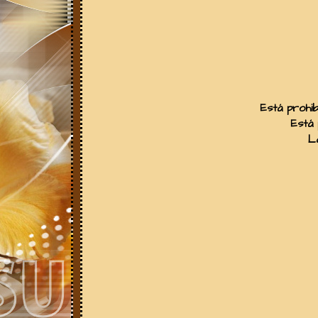
Está prohib
Está 
La