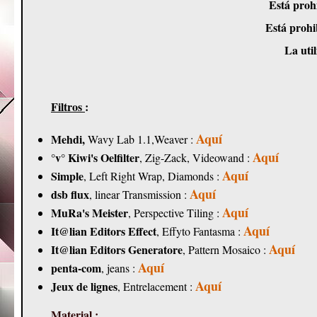
Está proh
Está prohib
La util
Filtros
:
Aquí
Mehdi,
Wavy Lab 1.1,Weaver :
Aquí
°v° Kiwi's Oelfilter
, Zig-Zack, Videowand :
Aquí
Simple
, Left Right Wrap, Diamonds :
Aquí
dsb flux
, linear Transmission :
Aquí
MuRa's Meister
, Perspective Tiling :
Aquí
It@lian Editors Effect
, Effyto Fantasma :
Aquí
It@lian Editors
Generatore
, Pattern Mosaico :
Aquí
penta-com
, jeans :
Aquí
Jeux de lignes
, Entrelacement :
Material
: